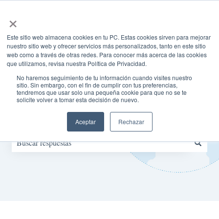
Español
Traducciones de Mostrar submenú de
×
Este sitio web almacena cookies en tu PC. Estas cookies sirven para mejorar
nuestro sitio web y ofrecer servicios más personalizados, tanto en este sitio
web como a través de otras redes. Para conocer más acerca de las cookies
que utilizamos, revisa nuestra Política de Privacidad.
No haremos seguimiento de tu información cuando visites nuestro
sitio. Sin embargo, con el fin de cumplir con tus preferencias,
tendremos que usar solo una pequeña cookie para que no se te
solicite volver a tomar esta decisión de nuevo.
¿Tienes alguna duda?
Aceptar
Rechazar
No hay sugerencias porque el campo de búsqueda está vacío.